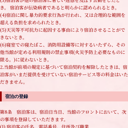
(3)宿泊客が他の宿泊客に著しい迷惑を及ぼす言動をしたと
き。 宿泊客が伝染病者であると明らかに認められるとき。
(4)宿泊に関し暴力的要求行為が行われ、又は合理的な範囲を
超える負担を求められたとき。
(5)天災等不可抗力に起因する事由により宿泊させることがで
きないとき。
(6)寝室での寝たばこ、消防用設備等に対するいたずら、その
他当館が定める利用規則の禁止事項(火災予防上必要なものに
限る。)に従わないとき。
2.当館が前項の規定に基づいて宿泊契約を解除したときは、宿
泊客がいまだ提供を受けていない宿泊サービス等の料金はいた
だきません。
宿泊の登録
第8条 宿泊客は、宿泊日当日、当館のフロントにおいて、次
の事項を登録していただきます。
(1) 宿泊客の氏名、電話番号、住所及び職業