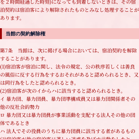
を２時間経過した時刻)になっても到着しないときは、その宿
泊契約は宿泊客により解除されたものとみなし処理することが
あります。
当館の契約解除権
第7条 当館は、次に掲げる場合においては、宿泊契約を解除
することがあります。
(1)宿泊客が宿泊に関し、法令の規定、公の秩序若しくは善良
の風俗に反する行為をするおそれがあると認められるとき、又
は同行為をしたと認められるとき。
(2)宿泊客が次のイからハに該当すると認められるとき。
イ 暴力団、暴力団員、暴力団準構成員又は暴力団関係者その
他の反社会的勢力
ロ 暴力団又は暴力団員が事業活動を支配する法人その他の団
体であるとき
ハ 法人でその役員のうちに暴力団員に該当する者があるもの