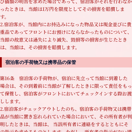
び価額の明告を求めた場合であって、宿泊客がそれを行わなか
ったときは、当館は1万円を限度としてその損害を賠償しま
す。
2.宿泊客が、当館内にお持込みになった物品又は現金並びに貴
重品であってフロントにお預けにならなかったものについて、
当館の故意又は過失により滅失、毀損等の損害が生じたとき
は、当館は、その損害を賠償します。
宿泊客の手荷物又は携帯品の保管
第16条 宿泊客の手荷物が、宿泊に先立って当館に到着した
場合は、その到着前に当館が了解したときに限って責任をもっ
て保管し、宿泊客がフロントにおいてチェックインする際お渡
しします。
2.宿泊客がチェックアウトしたのち、宿泊客の手荷物又は携帯
品が当館に置き忘れられていた場合において、その所有者が判
明したときは、当館は、 当該所有者に連絡をするとともにそ
の指示を求めるものとします。ただし、所有者の指示がない揚