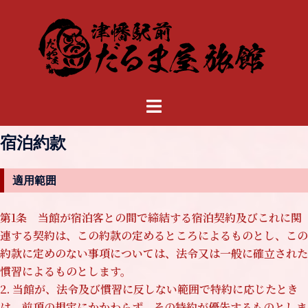
コ
ン
テ
ン
ツ
へ
ス
キ
宿泊約款
ッ
プ
適用範囲
第1条 当館が宿泊客との間で締結する宿泊契約及びこれに関
連する契約は、この約款の定めるところによるものとし、この
約款に定めのない事項については、法令又は一般に確立された
慣習によるものとします。
2. 当館が、法令及び慣習に反しない範囲で特約に応じたとき
は、前項の規定にかかわらず、その特約が優先するものとしま