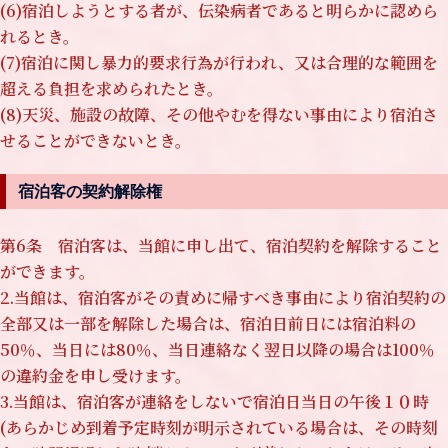
(6)宿泊しようとする者が、伝染病者であると明らかに認めら
れるとき。
(7)宿泊に関し暴力的要求行為が行われ、又は合理的な範囲を
超える負担を求められたとき。
(8)天災、施設の故障、その他やむを得ない事由により宿泊さ
せることができないとき。
宿泊客の契約解除権
第6条 宿泊客は、当館に申し出て、宿泊契約を解除すること
ができます。
2.当館は、宿泊客がその責めに帰すべき事由により宿泊契約の
全部又は一部を解除した場合は、宿泊日前日には宿泊料の
50％、当日には80％、当日連絡なく翌日以降の場合は100％
の違約金を申し受けます。
3.当館は、宿泊客が連絡をしないで宿泊日当日の午後１０時
(あらかじめ到着予定時刻が明示されている場合は、その時刻